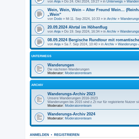
von
Anja
» Do 24. Okt 2024, 19:27 » in
Unterwegs
»
Wander
Wein, Wein, Wein – Alter Freund Wein… (Rein
„Wein“
von
Dodo
» Mi 11. Sep 2024, 10:33 » in
Archiv
»
Wanderungs
20.09.2024 Ahrtal im Höhenflug
von
Anja
» Do 19. Sep 2024, 16:34 » in
Archiv
»
Wanderungs
08.09.2024 Bergische Rundtour mit romantisch
von
Anja
» Sa 7. Sep 2024, 10:40 » in
Archiv
»
Wanderungs-A
UNTERWEGS
Wanderungen
Die nächsten Wanderungen
Moderator:
Moderatorenteam
ARCHIV
Wanderungs-Archiv 2023
Unsere Wanderungen 2016-2023
Wanderungen bis 2015 sind z.Zt nur für registrierte Nutzer s
Moderator:
Moderatorenteam
Wanderungs-Archiv 2024
Moderator:
Moderatorenteam
ANMELDEN
•
REGISTRIEREN