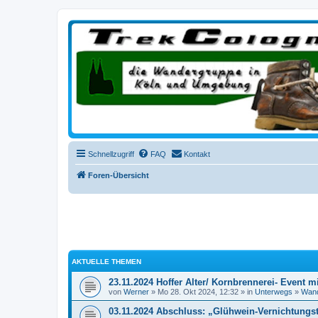
trekcologne.de
Wanderungen rund um Köln
Schnellzugriff
FAQ
Kontakt
Foren-Übersicht
AKTUELLE THEMEN
23.11.2024 Hoffer Alter/ Kornbrennerei- Event mi
von
Werner
» Mo 28. Okt 2024, 12:32 » in
Unterwegs
»
Wan
03.11.2024 Abschluss: „Glühwein-Vernichtungs