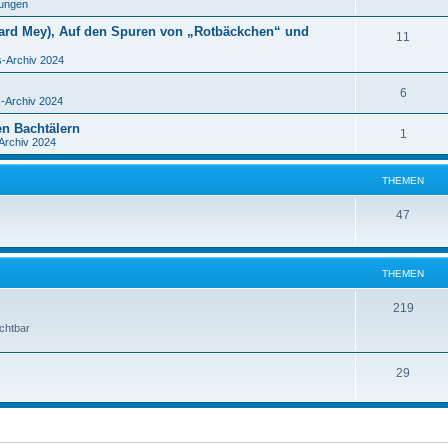
ungen
hard Mey), Auf den Spuren von „Rotbäckchen“ und
11
-Archiv 2024
6
-Archiv 2024
en Bachtälern
1
rchiv 2024
THEMEN
47
THEMEN
219
ichtbar
29