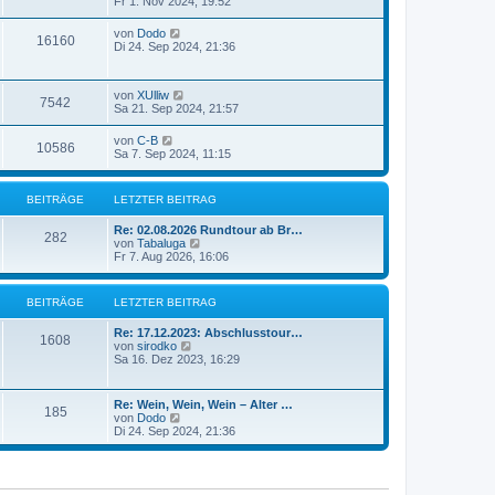
Fr 1. Nov 2024, 19:52
von
Dodo
16160
Di 24. Sep 2024, 21:36
von
XUlliw
7542
Sa 21. Sep 2024, 21:57
von
C-B
10586
Sa 7. Sep 2024, 11:15
BEITRÄGE
LETZTER BEITRAG
Re: 02.08.2026 Rundtour ab Br…
282
N
von
Tabaluga
e
Fr 7. Aug 2026, 16:06
u
e
s
BEITRÄGE
LETZTER BEITRAG
t
e
Re: 17.12.2023: Abschlusstour…
r
1608
N
von
sirodko
B
e
Sa 16. Dez 2023, 16:29
e
u
i
e
t
s
r
Re: Wein, Wein, Wein – Alter …
185
t
a
N
von
Dodo
e
g
e
Di 24. Sep 2024, 21:36
r
u
B
e
e
s
i
t
t