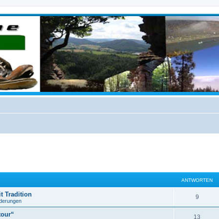
ANTWORTEN
t Tradition
9
derungen
tour“
13