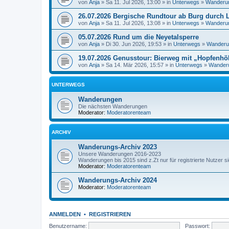
von
Anja
» Sa 11. Jul 2026, 13:00 » in
Unterwegs
»
Wanderu
26.07.2026 Bergische Rundtour ab Burg durch
von
Anja
» Sa 11. Jul 2026, 13:08 » in
Unterwegs
»
Wanderu
05.07.2026 Rund um die Neyetalsperre
von
Anja
» Di 30. Jun 2026, 19:53 » in
Unterwegs
»
Wanderu
19.07.2026 Genusstour: Bierweg mit „Hopfenhö
von
Anja
» Sa 14. Mär 2026, 15:57 » in
Unterwegs
»
Wander
UNTERWEGS
Wanderungen
Die nächsten Wanderungen
Moderator:
Moderatorenteam
ARCHIV
Wanderungs-Archiv 2023
Unsere Wanderungen 2016-2023
Wanderungen bis 2015 sind z.Zt nur für registrierte Nutzer s
Moderator:
Moderatorenteam
Wanderungs-Archiv 2024
Moderator:
Moderatorenteam
ANMELDEN
•
REGISTRIEREN
Benutzername:
Passwort: