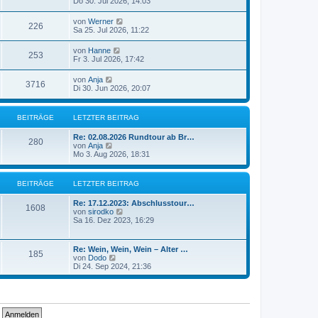
Do 30. Jul 2026, 14:03
von
Werner
226
Sa 25. Jul 2026, 11:22
von
Hanne
253
Fr 3. Jul 2026, 17:42
von
Anja
3716
Di 30. Jun 2026, 20:07
BEITRÄGE
LETZTER BEITRAG
Re: 02.08.2026 Rundtour ab Br…
280
N
von
Anja
e
Mo 3. Aug 2026, 18:31
u
e
s
BEITRÄGE
LETZTER BEITRAG
t
e
Re: 17.12.2023: Abschlusstour…
r
1608
N
von
sirodko
B
e
Sa 16. Dez 2023, 16:29
e
u
i
e
t
s
r
Re: Wein, Wein, Wein – Alter …
185
t
a
N
von
Dodo
e
g
e
Di 24. Sep 2024, 21:36
r
u
B
e
e
s
i
t
t
e
r
r