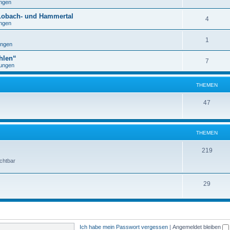
ngen
 Lobach- und Hammertal
4
ngen
1
ngen
hlen“
7
ungen
THEMEN
47
THEMEN
219
ichtbar
29
Ich habe mein Passwort vergessen
|
Angemeldet bleiben