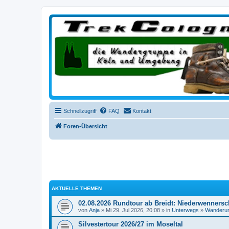
trekcologne.de
Wanderungen rund um Köln
Schnellzugriff
FAQ
Kontakt
Foren-Übersicht
AKTUELLE THEMEN
02.08.2026 Rundtour ab Breidt: Niederwennersc
von
Anja
» Mi 29. Jul 2026, 20:08 » in
Unterwegs
»
Wanderu
Silvestertour 2026/27 im Moseltal