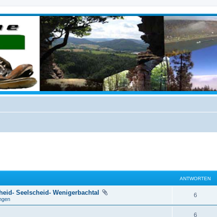
ANTWORTEN
heid- Seelscheid- Wenigerbachtal
6
ngen
6