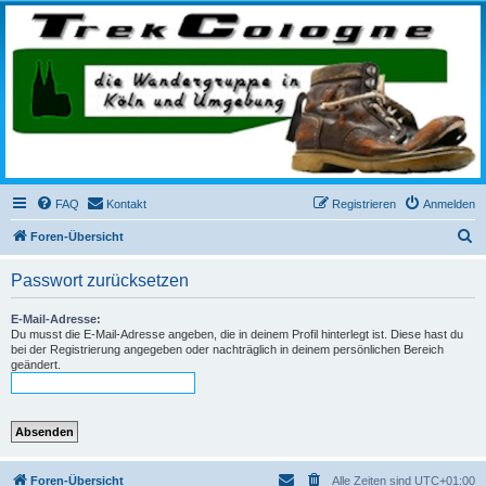
trekcologne.de
Wanderungen rund um Köln
FAQ
Kontakt
Registrieren
Anmelden
S
Foren-Übersicht
u
Passwort zurücksetzen
c
h
E-Mail-Adresse:
Du musst die E-Mail-Adresse angeben, die in deinem Profil hinterlegt ist. Diese hast du
e
bei der Registrierung angegeben oder nachträglich in deinem persönlichen Bereich
geändert.
Foren-Übersicht
Alle Zeiten sind
UTC+01:00