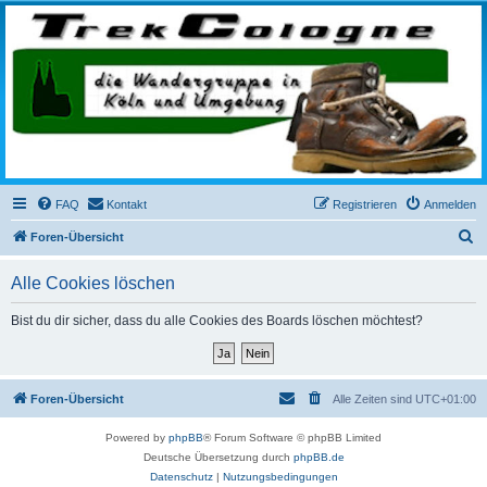
trekcologne.de
Wanderungen rund um Köln
FAQ
Kontakt
Registrieren
Anmelden
S
Foren-Übersicht
u
Alle Cookies löschen
c
h
Bist du dir sicher, dass du alle Cookies des Boards löschen möchtest?
e
Foren-Übersicht
Alle Zeiten sind
UTC+01:00
Powered by
phpBB
® Forum Software © phpBB Limited
Deutsche Übersetzung durch
phpBB.de
Datenschutz
|
Nutzungsbedingungen