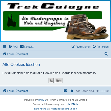
trekcologne.de
Wanderungen rund um Köln
FAQ
Kontakt
Registrieren
Anmelden
S
Foren-Übersicht
u
Alle Cookies löschen
c
h
Bist du dir sicher, dass du alle Cookies des Boards löschen möchtest?
e
Foren-Übersicht
Alle Zeiten sind
UTC+01:00
Powered by
phpBB
® Forum Software © phpBB Limited
Deutsche Übersetzung durch
phpBB.de
Datenschutz
|
Nutzungsbedingungen