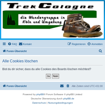
trekcologne.de
Wanderungen rund um Köln
FAQ
Kontakt
Registrieren
Anmelden
S
Foren-Übersicht
u
Alle Cookies löschen
c
h
Bist du dir sicher, dass du alle Cookies des Boards löschen möchtest?
e
Foren-Übersicht
Alle Zeiten sind
UTC+01:00
Powered by
phpBB
® Forum Software © phpBB Limited
Deutsche Übersetzung durch
phpBB.de
Datenschutz
|
Nutzungsbedingungen