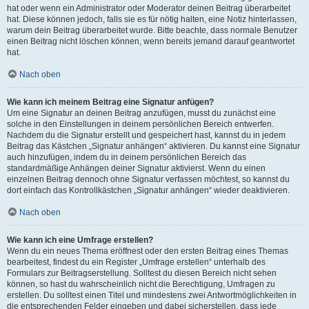
hat oder wenn ein Administrator oder Moderator deinen Beitrag überarbeitet
hat. Diese können jedoch, falls sie es für nötig halten, eine Notiz hinterlassen,
warum dein Beitrag überarbeitet wurde. Bitte beachte, dass normale Benutzer
einen Beitrag nicht löschen können, wenn bereits jemand darauf geantwortet
hat.
Nach oben
Wie kann ich meinem Beitrag eine Signatur anfügen?
Um eine Signatur an deinen Beitrag anzufügen, musst du zunächst eine
solche in den Einstellungen in deinem persönlichen Bereich entwerfen.
Nachdem du die Signatur erstellt und gespeichert hast, kannst du in jedem
Beitrag das Kästchen „Signatur anhängen“ aktivieren. Du kannst eine Signatur
auch hinzufügen, indem du in deinem persönlichen Bereich das
standardmäßige Anhängen deiner Signatur aktivierst. Wenn du einen
einzelnen Beitrag dennoch ohne Signatur verfassen möchtest, so kannst du
dort einfach das Kontrollkästchen „Signatur anhängen“ wieder deaktivieren.
Nach oben
Wie kann ich eine Umfrage erstellen?
Wenn du ein neues Thema eröffnest oder den ersten Beitrag eines Themas
bearbeitest, findest du ein Register „Umfrage erstellen“ unterhalb des
Formulars zur Beitragserstellung. Solltest du diesen Bereich nicht sehen
können, so hast du wahrscheinlich nicht die Berechtigung, Umfragen zu
erstellen. Du solltest einen Titel und mindestens zwei Antwortmöglichkeiten in
die entsprechenden Felder eingeben und dabei sicherstellen, dass jede