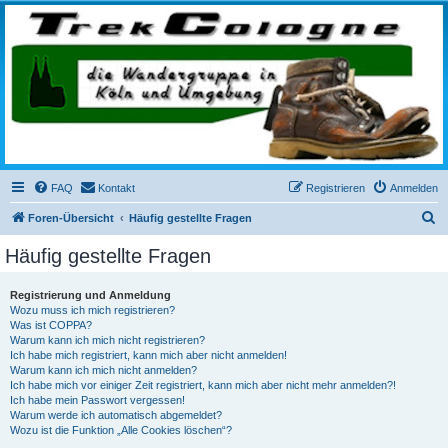
trekcologne.de
Wanderungen rund um Köln
FAQ
Kontakt
Registrieren
Anmelden
S
Foren-Übersicht
Häufig gestellte Fragen
u
Häufig gestellte Fragen
c
h
Registrierung und Anmeldung
Wozu muss ich mich registrieren?
e
Was ist COPPA?
Warum kann ich mich nicht registrieren?
Ich habe mich registriert, kann mich aber nicht anmelden!
Warum kann ich mich nicht anmelden?
Ich habe mich vor einiger Zeit registriert, kann mich aber nicht mehr anmelden?!
Ich habe mein Passwort vergessen!
Warum werde ich automatisch abgemeldet?
Wozu ist die Funktion „Alle Cookies löschen“?