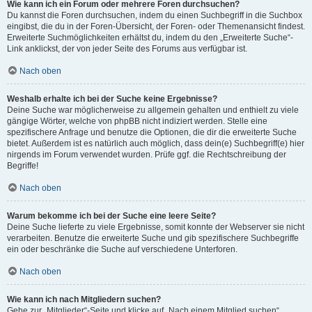
Wie kann ich ein Forum oder mehrere Foren durchsuchen?
Du kannst die Foren durchsuchen, indem du einen Suchbegriff in die Suchbox
eingibst, die du in der Foren-Übersicht, der Foren- oder Themenansicht findest.
Erweiterte Suchmöglichkeiten erhältst du, indem du den „Erweiterte Suche“-
Link anklickst, der von jeder Seite des Forums aus verfügbar ist.
Nach oben
Weshalb erhalte ich bei der Suche keine Ergebnisse?
Deine Suche war möglicherweise zu allgemein gehalten und enthielt zu viele
gängige Wörter, welche von phpBB nicht indiziert werden. Stelle eine
spezifischere Anfrage und benutze die Optionen, die dir die erweiterte Suche
bietet. Außerdem ist es natürlich auch möglich, dass dein(e) Suchbegriff(e) hier
nirgends im Forum verwendet wurden. Prüfe ggf. die Rechtschreibung der
Begriffe!
Nach oben
Warum bekomme ich bei der Suche eine leere Seite?
Deine Suche lieferte zu viele Ergebnisse, somit konnte der Webserver sie nicht
verarbeiten. Benutze die erweiterte Suche und gib spezifischere Suchbegriffe
ein oder beschränke die Suche auf verschiedene Unterforen.
Nach oben
Wie kann ich nach Mitgliedern suchen?
Gehe zur „Mitglieder“-Seite und klicke auf „Nach einem Mitglied suchen“.