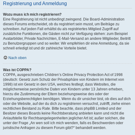
Registrierung und Anmeldung
Wozu muss ich mich registrieren?
Eine Registrierung ist nicht unbedingt zwingend. Die Board-Administration
dieses Forums entscheidet, ob du registriert sein musst, um Beiträge zu
schreiben. Auf jeden Fall erhältst du als registriertes Mitglied Zugriff auf
zusätzliche Funktionen, die Gästen nicht zur Verfügung stehen: zum Beispiel
Avatarbilder, Private Nachrichten, E-Mail-Versand an andere Mitglieder, Beitritt
zu Benutzergruppen und so weiter. Wir empfehlen dir eine Anmeldung, da sie
schnell erledigt ist und dir zahlreiche Vorteile bietet.
Nach oben
Was ist COPPA?
COPPA, ausgeschrieben Children’s Online Privacy Protection Act of 1998
(deutsch: Gesetz zum Schutz der Privatsphäre von Kindern im Internet von
1998) ist ein Gesetz in den USA, welches festlegt, dass Websites, die
möglicherweise persönliche Daten von Kindern unter 13 Jahren erheben,
hierzu die Zustimmung der Eltern beziehungsweise des oder der
Erziehungsberechtigten benötigen. Wenn du dir unsicher bist, ob dies auf dich
oder die Website, auf der du dich zu registrieren versuchst, zutrifft, ziehe einen
rechtlichen Beistand zu Rate. Bitte beachte, dass phpBB Limited und der
Besitzer dieses Boards keine Rechtsberatung anbieten kann und nicht die
Anlaufstelle für Rechtsangelegenheiten jeglicher Art ist; außer solchen, die
unter der Frage „An wen soll ich mich wenden, falls es Beschwerden oder
juristische Anfragen zu diesem Forum gibt?“ behandelt werden.