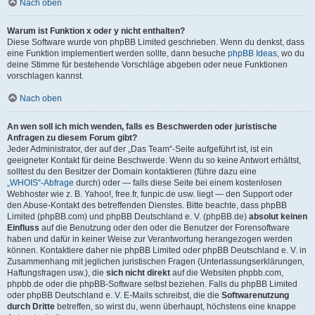
Nach oben
Warum ist Funktion x oder y nicht enthalten?
Diese Software wurde von phpBB Limited geschrieben. Wenn du denkst, dass
eine Funktion implementiert werden sollte, dann besuche
phpBB Ideas
, wo du
deine Stimme für bestehende Vorschläge abgeben oder neue Funktionen
vorschlagen kannst.
Nach oben
An wen soll ich mich wenden, falls es Beschwerden oder juristische
Anfragen zu diesem Forum gibt?
Jeder Administrator, der auf der „Das Team“-Seite aufgeführt ist, ist ein
geeigneter Kontakt für deine Beschwerde. Wenn du so keine Antwort erhältst,
solltest du den Besitzer der Domain kontaktieren (führe dazu eine
„WHOIS“-Abfrage
durch) oder — falls diese Seite bei einem kostenlosen
Webhoster wie z. B. Yahoo!, free.fr, funpic.de usw. liegt — den Support oder
den Abuse-Kontakt des betreffenden Dienstes. Bitte beachte, dass phpBB
Limited (phpBB.com) und phpBB Deutschland e. V. (phpBB.de)
absolut keinen
Einfluss
auf die Benutzung oder den oder die Benutzer der Forensoftware
haben und dafür in keiner Weise zur Verantwortung herangezogen werden
können. Kontaktiere daher nie phpBB Limited oder phpBB Deutschland e. V. in
Zusammenhang mit jeglichen juristischen Fragen (Unterlassungserklärungen,
Haftungsfragen usw.), die
sich nicht direkt
auf die Websiten phpbb.com,
phpbb.de oder die phpBB-Software selbst beziehen. Falls du phpBB Limited
oder phpBB Deutschland e. V. E-Mails schreibst, die die
Softwarenutzung
durch Dritte
betreffen, so wirst du, wenn überhaupt, höchstens eine knappe