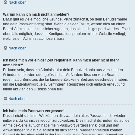
Nach oben
Warum kann ich mich nicht anmelden?
Dafür gibt es viele mögliche Gründe. Prüfe zunächst, ob dein Benutzername
und dein Passwort richtig sind. Wenn dies der Fall ist, wende dich an einen
Board-Administrator, um sicherzugehen, dass du nicht gesperrt wurdest. Es ist
ebenfalls möglich, dass ein Konfigurationsproblem mit der Website vorliegt,
welches ein Administrator lösen muss.
Nach oben
Ich habe mich vor einiger Zeit registriert, kann mich aber nicht mehr
anmelden?!
Es kann sein, dass ein Administrator dein Benutzerkonto aus verschieden
Gründen deaktiviert oder gelöscht hat. Außerdem löschen viele Boards
regelmäßig Benutzer, die für längere Zeit keine Beiträge geschrieben haben,
um die Datenbankgröße zu verringern. Registriere dich einfach erneut und
nimm aktiv an den Diskussionen teil!
Nach oben
Ich habe mein Passwort vergessen!
Das ist nicht schlimm! Wir können dir zwar dein altes Passwort nicht wieder
mitteilen, du kannst es jedoch zurücksetzen. Dies machst du, indem du auf der
Anmelde-Seite auf „Ich habe mein Passwort vergessen“ klickst und den
Anweisungen folgst. So solltest du dich schnell wieder anmelden können.
Solltest du trotzdem nicht in der Lage sein, dein Passwort zurückzusetzen, so