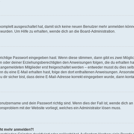
.
g komplett ausgeschaltet hat, damit sich keine neuen Benutzer mehr anmelden könn
 wurden. Um Hilfe zu erhalten, wende dich an die Board-Administration.
 richtige Passwort eingegeben hast. Wenn diese stimmen, dann gibt es zwei Mögl
tern oder deiner Erziehungsberechtigten den Anweisungen folgen, die du erhalten ha
u angemeldeten Mitglieder erst freigeschaltet werden – entweder musst du dies selbs
. Wenn du eine E-Mail erhalten hast, folge den dort enthaltenen Anweisungen. Ansons
 dir sicher bist, dass deine E-Mail-Adresse korrekt eingegeben wurde, dann kontak
Benutzername und dein Passwort richtig sind. Wenn dies der Fall ist, wende dich a
ionsproblem mit der Website vorliegt, welches ein Administrator lösen muss.
icht mehr anmelden?!