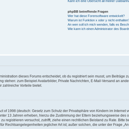
Kann ich eine Übersicht all meiner Dateian
phpBB betreffende Fragen
Wer hat diese Forensoftware entwickelt?
Warum ist Funktion x oder y nicht enthalten
An wen soll ich mich wenden, falls es Besc
Wie kann ich einen Administrator des Board
istration dieses Forums entscheidet, ob du registriert sein musst, um Beiträge zu s
ung stehen: zum Beispiel Avatarbilder, Private Nachrichten, E-Mail-Versand an ander
 zahlreiche Vorteile bietet.
t of 1998 (deutsch: Gesetz zum Schutz der Privatsphäre von Kindern im Internet vo
unter 13 Jahren erheben, hierzu die Zustimmung der Eltern beziehungsweise des o
h zu registrieren versuchst, zutrifft, ziehe einen rechtlichen Beistand zu Rate. Bit
für Rechtsangelegenheiten jeglicher Art ist; außer solchen, die unter der Frage „