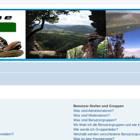
Benutzer-Stufen und Gruppen
Was sind Administratoren?
Was sind Moderatoren?
Was sind Benutzergruppen?
Wo finde ich die Benutzergruppen und wie tr
Wie werde ich Gruppenleiter?
anmelden?!
Weshalb werden verschiedene Benutzergrupp
Was ist eine Hauptgruppe?