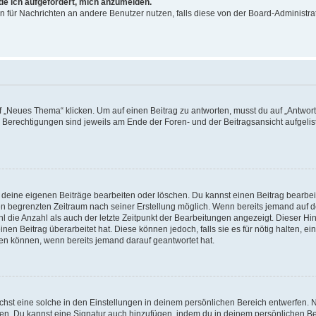
rde ich aufgefordert, mich anzumelden.
ion für Nachrichten an andere Benutzer nutzen, falls diese von der Board-Administ
„Neues Thema“ klicken. Um auf einen Beitrag zu antworten, musst du auf „Antworte
e Berechtigungen sind jeweils am Ende der Foren- und der Beitragsansicht aufgeliste
r deine eigenen Beiträge bearbeiten oder löschen. Du kannst einen Beitrag bearbe
inen begrenzten Zeitraum nach seiner Erstellung möglich. Wenn bereits jemand auf de
 die Anzahl als auch der letzte Zeitpunkt der Bearbeitungen angezeigt. Dieser Hi
en Beitrag überarbeitet hat. Diese können jedoch, falls sie es für nötig halten, ei
hen können, wenn bereits jemand darauf geantwortet hat.
st eine solche in den Einstellungen in deinem persönlichen Bereich entwerfen. Na
eren. Du kannst eine Signatur auch hinzufügen, indem du in deinem persönlichen 