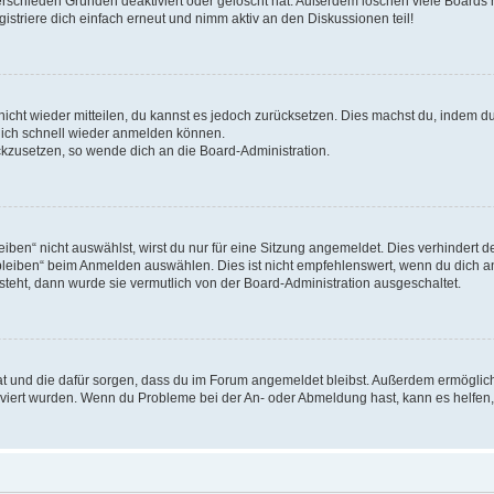
erschieden Gründen deaktiviert oder gelöscht hat. Außerdem löschen viele Boards r
triere dich einfach erneut und nimm aktiv an den Diskussionen teil!
 nicht wieder mitteilen, du kannst es jedoch zurücksetzen. Dies machst du, indem 
 dich schnell wieder anmelden können.
ückzusetzen, so wende dich an die Board-Administration.
en“ nicht auswählst, wirst du nur für eine Sitzung angemeldet. Dies verhindert 
leiben“ beim Anmelden auswählen. Dies ist nicht empfehlenswert, wenn du dich an
 steht, dann wurde sie vermutlich von der Board-Administration ausgeschaltet.
 hat und die dafür sorgen, dass du im Forum angemeldet bleibst. Außerdem ermögli
tiviert wurden. Wenn du Probleme bei der An- oder Abmeldung hast, kann es helfen