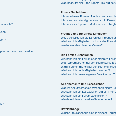
Was bedeutet der „Das Team“-Link auf der S
Private Nachrichten
Ich kann keine Privaten Nachrichten versch
Ich bekomme ständig unerwünschte Private
auftaucht?
Ich habe eine Spam-E-Mail von einem Mitgli
alsch!
Freunde und ignorierte Mitglieder
Wozu benötige ich die Listen der Freunde un
rden?
Wie kann ich Mitglieder zur Liste der Freund
wieder aus den Listen entfernen?
fgefordert, mich anzumelden.
Die Foren durchsuchen
Wie kann ich ein Forum oder mehrere For
Weshalb erhalte ich bei der Suche keine Er
Warum bekomme ich bei der Suche eine lee
Wie kann ich nach Mitgliedern suchen?
Wie kann ich meine eigenen Beiträge und T
Abonnements und Lesezeichen
Was ist der Unterschied zwischen einem L
Wie kann ich ein Lesezeichen auf ein Them
Wie kann ich ein Forum abonnieren?
Wie deaktiviere ich meine Abonnements?
gs?
Dateianhänge
Welche Dateianhänge sind in diesem Forum