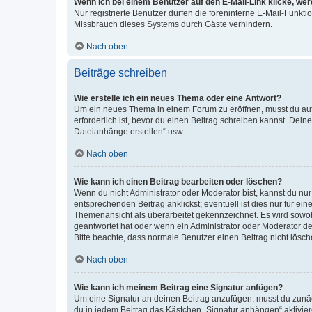
Wenn ich bei einem Benutzer auf den E-Mail-Link klicke, we
Nur registrierte Benutzer dürfen die foreninterne E-Mail-Funkt
Missbrauch dieses Systems durch Gäste verhindern.
Nach oben
Beiträge schreiben
Wie erstelle ich ein neues Thema oder eine Antwort?
Um ein neues Thema in einem Forum zu eröffnen, musst du auf 
erforderlich ist, bevor du einen Beitrag schreiben kannst. Dein
Dateianhänge erstellen“ usw.
Nach oben
Wie kann ich einen Beitrag bearbeiten oder löschen?
Wenn du nicht Administrator oder Moderator bist, kannst du nu
entsprechenden Beitrag anklickst; eventuell ist dies nur für e
Themenansicht als überarbeitet gekennzeichnet. Es wird sowohl
geantwortet hat oder wenn ein Administrator oder Moderator dein
Bitte beachte, dass normale Benutzer einen Beitrag nicht lösc
Nach oben
Wie kann ich meinem Beitrag eine Signatur anfügen?
Um eine Signatur an deinen Beitrag anzufügen, musst du zunäch
du in jedem Beitrag das Kästchen „Signatur anhängen“ aktivi