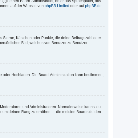
e ggf. einen Board-Administrator, ob er das Sprachpaket, das
 können auf der Website von
phpBB Limited
oder auf
phpBB.de
es Sterne, Kästchen oder Punkte, die deine Beitragszahl oder
 persönliches Bild, welches von Benutzer zu Benutzer
ote oder Hochladen. Die Board-Administration kann bestimmen,
ie Moderatoren und Administratoren. Normalerweise kannst du
, nur um deinen Rang zu erhöhen — die meisten Boards dulden