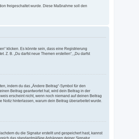
ration freigeschaltet wurde. Diese Maßnahme soll den
n“ klicken. Es könnte sein, dass eine Registrierung
t. Z. B. „Du darfst neue Themen erstellen“, „Du darfst
iten, indem du das „Ändere Beitrag“-Symbol für den
inen Beitrag geantwortet hat, wird dein Beitrag in der
nweis erscheint nicht, wenn noch niemand auf deinen Beitrag
ne Notiz hinterlassen, warum dein Beitrag überarbeitet wurde.
chdem du die Signatur erstellt und gespeichert hast, kannst
Bereich das standardmäßige Anhängen deiner Signatur