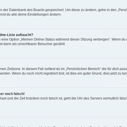
n in der Datenbank des Boards gespeichert. Um diese zu ändern, gehe in den „Persö
nst du alle deine Einstellungen ändern.
ine-Liste auftaucht?
n eine Option „Meinen Online-Status während dieser Sitzung verbergen“. Wenn du d
st dann als unsichtbarer Besucher gezählt.
en Zeitzone. In diesem Fall solltest du im „Persönlichen Bereich“ die für dich passe
den. Wenn du noch nicht registriert bist, ist dies ein guter Grund, dies jetzt zu tun
mer noch falsch!
t hast und die Zeit trotzdem noch falsch ist, geht die Uhr des Servers vermutlich fal