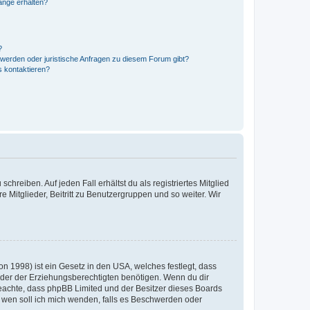
hänge erhalten?
?
hwerden oder juristische Anfragen zu diesem Forum gibt?
s kontaktieren?
chreiben. Auf jeden Fall erhältst du als registriertes Mitglied
e Mitglieder, Beitritt zu Benutzergruppen und so weiter. Wir
n 1998) ist ein Gesetz in den USA, welches festlegt, dass
der der Erziehungsberechtigten benötigen. Wenn du dir
te beachte, dass phpBB Limited und der Besitzer dieses Boards
An wen soll ich mich wenden, falls es Beschwerden oder