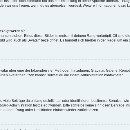
t installiert oder niemand hat das Forum bislang in deine Sprache übersetzt. Frag
, würden wir uns freuen, wenn du es übersetzen würdest. Weitere Informationen dazu
gezeigt werden?
amen stehen. Eines dieser Bilder ist meist mit deinem Rang verknüpft: Oft sind di
ld wird auch als „Avatar“ bezeichnet. Es handelt sich hierbei in der Regel um ein
 Avatar über eine der folgenden vier Methoden hinzufügen: Gravatar, Galerie, Rem
en Avatar benutzen kannst, solltest du die Board-Administration kontaktieren.
viele Beiträge du bislang erstellt hast oder identifizieren bestimmte Benutzer w
 Board-Administration festgelegt wurden. Bitte schreibe keine sinnlosen Beiträge
wird deinen Rang unter Umständen einfach wieder zurücksetzen.