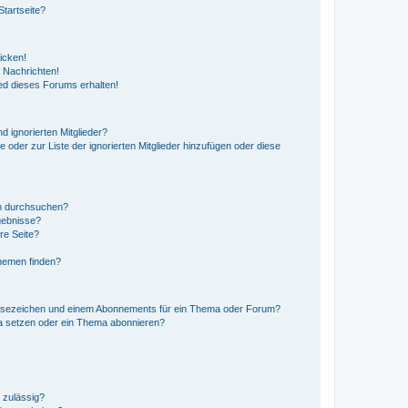
tartseite?
icken!
 Nachrichten!
ed dieses Forums erhalten!
d ignorierten Mitglieder?
e oder zur Liste der ignorierten Mitglieder hinzufügen oder diese
en durchsuchen?
gebnisse?
re Seite?
hemen finden?
esezeichen und einem Abonnements für ein Thema oder Forum?
a setzen oder ein Thema abonnieren?
 zulässig?