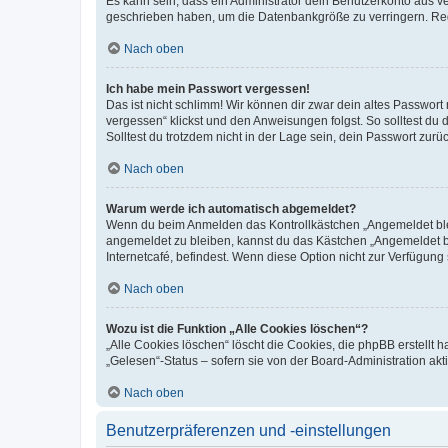
Es kann sein, dass ein Administrator dein Benutzerkonto aus v
geschrieben haben, um die Datenbankgröße zu verringern. Regis
Nach oben
Ich habe mein Passwort vergessen!
Das ist nicht schlimm! Wir können dir zwar dein altes Passwort
vergessen“ klickst und den Anweisungen folgst. So solltest du
Solltest du trotzdem nicht in der Lage sein, dein Passwort zur
Nach oben
Warum werde ich automatisch abgemeldet?
Wenn du beim Anmelden das Kontrollkästchen „Angemeldet bleib
angemeldet zu bleiben, kannst du das Kästchen „Angemeldet b
Internetcafé, befindest. Wenn diese Option nicht zur Verfügung
Nach oben
Wozu ist die Funktion „Alle Cookies löschen“?
„Alle Cookies löschen“ löscht die Cookies, die phpBB erstellt
„Gelesen“-Status – sofern sie von der Board-Administration ak
Nach oben
Benutzerpräferenzen und -einstellungen