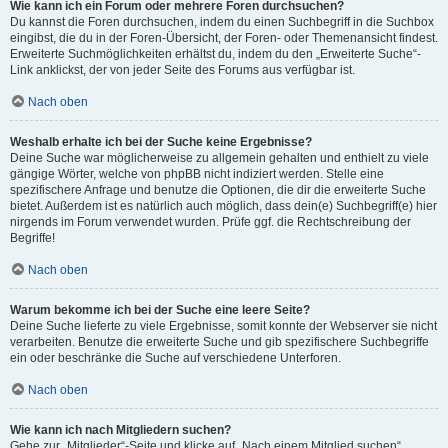
Wie kann ich ein Forum oder mehrere Foren durchsuchen?
Du kannst die Foren durchsuchen, indem du einen Suchbegriff in die Suchbox
eingibst, die du in der Foren-Übersicht, der Foren- oder Themenansicht findest.
Erweiterte Suchmöglichkeiten erhältst du, indem du den „Erweiterte Suche“-
Link anklickst, der von jeder Seite des Forums aus verfügbar ist.
Nach oben
Weshalb erhalte ich bei der Suche keine Ergebnisse?
Deine Suche war möglicherweise zu allgemein gehalten und enthielt zu viele
gängige Wörter, welche von phpBB nicht indiziert werden. Stelle eine
spezifischere Anfrage und benutze die Optionen, die dir die erweiterte Suche
bietet. Außerdem ist es natürlich auch möglich, dass dein(e) Suchbegriff(e) hier
nirgends im Forum verwendet wurden. Prüfe ggf. die Rechtschreibung der
Begriffe!
Nach oben
Warum bekomme ich bei der Suche eine leere Seite?
Deine Suche lieferte zu viele Ergebnisse, somit konnte der Webserver sie nicht
verarbeiten. Benutze die erweiterte Suche und gib spezifischere Suchbegriffe
ein oder beschränke die Suche auf verschiedene Unterforen.
Nach oben
Wie kann ich nach Mitgliedern suchen?
Gehe zur „Mitglieder“-Seite und klicke auf „Nach einem Mitglied suchen“.