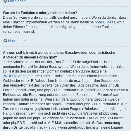
Nach oben
Warum ist Funktion x oder y nicht enthalten?
Diese Software wurde von phpBB Limited geschrieben. Wenn du denkst, dass
eine Funktion implementiert werden sollte, dann besuche
phpBB Ideas
, wo du
deine Stimme für bestehende Vorschläge abgeben oder neue Funktionen
vorschlagen kannst.
Nach oben
An wen soll ich mich wenden, falls es Beschwerden oder juristische
Anfragen zu diesem Forum gibt?
Jeder Administrator, der auf der „Das Team“-Seite aufgeführt ist, ist ein
geeigneter Kontakt für deine Beschwerde. Wenn du so keine Antwort erhältst,
solltest du den Besitzer der Domain kontaktieren (führe dazu eine
„WHOIS“-Abfrage
durch) oder — falls diese Seite bei einem kostenlosen
Webhoster wie z. B. Yahoo!, free.fr, funpic.de usw. liegt — den Support oder
den Abuse-Kontakt des betreffenden Dienstes. Bitte beachte, dass phpBB
Limited (phpBB.com) und phpBB Deutschland e. V. (phpBB.de)
absolut keinen
Einfluss
auf die Benutzung oder den oder die Benutzer der Forensoftware
haben und dafür in keiner Weise zur Verantwortung herangezogen werden
können. Kontaktiere daher nie phpBB Limited oder phpBB Deutschland e. V. in
Zusammenhang mit jeglichen juristischen Fragen (Unterlassungserklärungen,
Haftungsfragen usw.), die
sich nicht direkt
auf die Websiten phpbb.com,
phpbb.de oder die phpBB-Software selbst beziehen. Falls du phpBB Limited
oder phpBB Deutschland e. V. E-Mails schreibst, die die
Softwarenutzung
durch Dritte
betreffen, so wirst du, wenn überhaupt, höchstens eine knappe