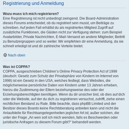
Registrierung und Anmeldung
Wozu muss ich mich registrieren?
Eine Registrierung ist nicht unbedingt zwingend. Die Board-Administration
dieses Forums entscheidet, ob du registriert sein musst, um Beiträge zu
schreiben. Auf jeden Fall erhältst du als registriertes Mitglied Zugriff auf
zusätzliche Funktionen, die Gästen nicht zur Verfügung stehen: zum Beispiel
Avatarbilder, Private Nachrichten, E-Mail-Versand an andere Mitglieder, Beitritt
zu Benutzergruppen und so weiter. Wir empfehlen dir eine Anmeldung, da sie
schnell erledigt ist und dir zahlreiche Vorteile bietet.
Nach oben
Was ist COPPA?
COPPA, ausgeschrieben Children’s Online Privacy Protection Act of 1998
(deutsch: Gesetz zum Schutz der Privatsphäre von Kindern im Internet von
1998) ist ein Gesetz in den USA, welches festlegt, dass Websites, die
möglicherweise persönliche Daten von Kindern unter 13 Jahren erheben,
hierzu die Zustimmung der Eltern beziehungsweise des oder der
Erziehungsberechtigten benötigen. Wenn du dir unsicher bist, ob dies auf dich
oder die Website, auf der du dich zu registrieren versuchst, zutrifft, ziehe einen
rechtlichen Beistand zu Rate. Bitte beachte, dass phpBB Limited und der
Besitzer dieses Boards keine Rechtsberatung anbieten kann und nicht die
Anlaufstelle für Rechtsangelegenheiten jeglicher Art ist; außer solchen, die
unter der Frage „An wen soll ich mich wenden, falls es Beschwerden oder
juristische Anfragen zu diesem Forum gibt?“ behandelt werden.