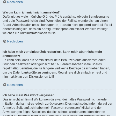
Nach oben
Warum kann ich mich nicht anmelden?
Dafür gibt es viele mögliche Gründe. Prüfe zunächst, ob dein Benutzername
und dein Passwort richtig sind. Wenn dies der Fall ist, wende dich an einen
Board-Administrator, um sicherzugehen, dass du nicht gesperrt wurdest. Es ist
ebenfalls möglich, dass ein Konfigurationsproblem mit der Website vorliegt,
welches ein Administrator lösen muss.
Nach oben
Ich habe mich vor einiger Zeit registriert, kann mich aber nicht mehr
anmelden?!
Es kann sein, dass ein Administrator dein Benutzerkonto aus verschieden
Gründen deaktiviert oder gelöscht hat. Außerdem löschen viele Boards
regelmäßig Benutzer, die für längere Zeit keine Beiträge geschrieben haben,
um die Datenbankgröße zu verringern. Registriere dich einfach erneut und
nimm aktiv an den Diskussionen teil!
Nach oben
Ich habe mein Passwort vergessen!
Das ist nicht schlimm! Wir können dir zwar dein altes Passwort nicht wieder
mitteilen, du kannst es jedoch zurücksetzen. Dies machst du, indem du auf der
Anmelde-Seite auf „Ich habe mein Passwort vergessen“ klickst und den
Anweisungen folgst. So solltest du dich schnell wieder anmelden können.
Solltest du trotzdem nicht in der Lage sein, dein Passwort zurückzusetzen, so