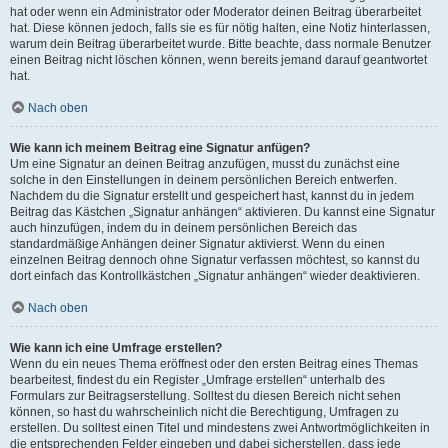
hat oder wenn ein Administrator oder Moderator deinen Beitrag überarbeitet
hat. Diese können jedoch, falls sie es für nötig halten, eine Notiz hinterlassen,
warum dein Beitrag überarbeitet wurde. Bitte beachte, dass normale Benutzer
einen Beitrag nicht löschen können, wenn bereits jemand darauf geantwortet
hat.
Nach oben
Wie kann ich meinem Beitrag eine Signatur anfügen?
Um eine Signatur an deinen Beitrag anzufügen, musst du zunächst eine
solche in den Einstellungen in deinem persönlichen Bereich entwerfen.
Nachdem du die Signatur erstellt und gespeichert hast, kannst du in jedem
Beitrag das Kästchen „Signatur anhängen“ aktivieren. Du kannst eine Signatur
auch hinzufügen, indem du in deinem persönlichen Bereich das
standardmäßige Anhängen deiner Signatur aktivierst. Wenn du einen
einzelnen Beitrag dennoch ohne Signatur verfassen möchtest, so kannst du
dort einfach das Kontrollkästchen „Signatur anhängen“ wieder deaktivieren.
Nach oben
Wie kann ich eine Umfrage erstellen?
Wenn du ein neues Thema eröffnest oder den ersten Beitrag eines Themas
bearbeitest, findest du ein Register „Umfrage erstellen“ unterhalb des
Formulars zur Beitragserstellung. Solltest du diesen Bereich nicht sehen
können, so hast du wahrscheinlich nicht die Berechtigung, Umfragen zu
erstellen. Du solltest einen Titel und mindestens zwei Antwortmöglichkeiten in
die entsprechenden Felder eingeben und dabei sicherstellen, dass jede