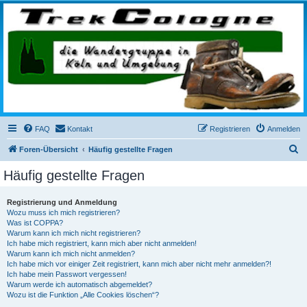
trekcologne.de
Wanderungen rund um Köln
FAQ
Kontakt
Registrieren
Anmelden
S
Foren-Übersicht
Häufig gestellte Fragen
u
Häufig gestellte Fragen
c
h
Registrierung und Anmeldung
Wozu muss ich mich registrieren?
e
Was ist COPPA?
Warum kann ich mich nicht registrieren?
Ich habe mich registriert, kann mich aber nicht anmelden!
Warum kann ich mich nicht anmelden?
Ich habe mich vor einiger Zeit registriert, kann mich aber nicht mehr anmelden?!
Ich habe mein Passwort vergessen!
Warum werde ich automatisch abgemeldet?
Wozu ist die Funktion „Alle Cookies löschen“?