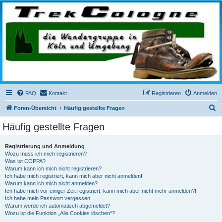
trekcologne.de
Wanderungen rund um Köln
FAQ
Kontakt
Registrieren
Anmelden
S
Foren-Übersicht
Häufig gestellte Fragen
u
Häufig gestellte Fragen
c
h
Registrierung und Anmeldung
Wozu muss ich mich registrieren?
e
Was ist COPPA?
Warum kann ich mich nicht registrieren?
Ich habe mich registriert, kann mich aber nicht anmelden!
Warum kann ich mich nicht anmelden?
Ich habe mich vor einiger Zeit registriert, kann mich aber nicht mehr anmelden?!
Ich habe mein Passwort vergessen!
Warum werde ich automatisch abgemeldet?
Wozu ist die Funktion „Alle Cookies löschen“?