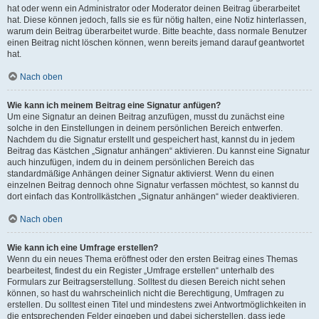
hat oder wenn ein Administrator oder Moderator deinen Beitrag überarbeitet
hat. Diese können jedoch, falls sie es für nötig halten, eine Notiz hinterlassen,
warum dein Beitrag überarbeitet wurde. Bitte beachte, dass normale Benutzer
einen Beitrag nicht löschen können, wenn bereits jemand darauf geantwortet
hat.
Nach oben
Wie kann ich meinem Beitrag eine Signatur anfügen?
Um eine Signatur an deinen Beitrag anzufügen, musst du zunächst eine
solche in den Einstellungen in deinem persönlichen Bereich entwerfen.
Nachdem du die Signatur erstellt und gespeichert hast, kannst du in jedem
Beitrag das Kästchen „Signatur anhängen“ aktivieren. Du kannst eine Signatur
auch hinzufügen, indem du in deinem persönlichen Bereich das
standardmäßige Anhängen deiner Signatur aktivierst. Wenn du einen
einzelnen Beitrag dennoch ohne Signatur verfassen möchtest, so kannst du
dort einfach das Kontrollkästchen „Signatur anhängen“ wieder deaktivieren.
Nach oben
Wie kann ich eine Umfrage erstellen?
Wenn du ein neues Thema eröffnest oder den ersten Beitrag eines Themas
bearbeitest, findest du ein Register „Umfrage erstellen“ unterhalb des
Formulars zur Beitragserstellung. Solltest du diesen Bereich nicht sehen
können, so hast du wahrscheinlich nicht die Berechtigung, Umfragen zu
erstellen. Du solltest einen Titel und mindestens zwei Antwortmöglichkeiten in
die entsprechenden Felder eingeben und dabei sicherstellen, dass jede