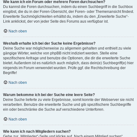
Wie kann ich ein Forum oder mehrere Foren durchsuchen?
Du kannst die Foren durchsuchen, indem du einen Suchbegriff in die Suchbox
eingibst, die du in der Foren-Übersicht, der Foren- oder Themenansicht findest.
Erweiterte Suchmöglichkeiten erhältst du, indem du den „Erweiterte Suche“-
Link anklickst, der von jeder Seite des Forums aus verfügbar ist.
Nach oben
Weshalb erhalte ich bei der Suche keine Ergebnisse?
Deine Suche war möglicherweise zu allgemein gehalten und enthielt zu viele
gängige Wörter, welche von phpBB nicht indiziert werden. Stelle eine
spezifischere Anfrage und benutze die Optionen, die dir die erweiterte Suche
bietet. Außerdem ist es natürlich auch möglich, dass dein(e) Suchbegriff(e) hier
nirgends im Forum verwendet wurden. Prüfe ggf. die Rechtschreibung der
Begriffe!
Nach oben
Warum bekomme ich bei der Suche eine leere Seite?
Deine Suche lieferte zu viele Ergebnisse, somit konnte der Webserver sie nicht
verarbeiten. Benutze die erweiterte Suche und gib spezifischere Suchbegriffe
ein oder beschränke die Suche auf verschiedene Unterforen.
Nach oben
Wie kann ich nach Mitgliedern suchen?
Gehe zur „Mitglieder“-Seite und klicke auf „Nach einem Mitglied suchen“.