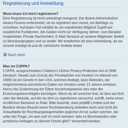
Registrierung und Anmeldung
Wozu muss ich mich registrieren?
Eine Registrierung ist nicht unbedingt zwingend. Die Board-Administration
dieses Forums entscheidet, ob du registriert sein musst, um Beiträge zu
schreiben. Auf jeden Fall erhältst du als registriertes Mitglied Zugriff auf
zusätzliche Funktionen, die Gästen nicht zur Verfügung stehen: zum Beispiel
Avatarbilder, Private Nachrichten, E-Mail-Versand an andere Mitglieder, Beitritt
zu Benutzergruppen und so weiter. Wir empfehlen dir eine Anmeldung, da sie
schnell erledigt ist und dir zahlreiche Vorteile bietet.
Nach oben
Was ist COPPA?
COPPA, ausgeschrieben Children’s Online Privacy Protection Act of 1998
(deutsch: Gesetz zum Schutz der Privatsphäre von Kindern im Internet von
1998) ist ein Gesetz in den USA, welches festlegt, dass Websites, die
möglicherweise persönliche Daten von Kindern unter 13 Jahren erheben,
hierzu die Zustimmung der Eltern beziehungsweise des oder der
Erziehungsberechtigten benötigen. Wenn du dir unsicher bist, ob dies auf dich
oder die Website, auf der du dich zu registrieren versuchst, zutrifft, ziehe einen
rechtlichen Beistand zu Rate. Bitte beachte, dass phpBB Limited und der
Besitzer dieses Boards keine Rechtsberatung anbieten kann und nicht die
Anlaufstelle für Rechtsangelegenheiten jeglicher Art ist; außer solchen, die
unter der Frage „An wen soll ich mich wenden, falls es Beschwerden oder
juristische Anfragen zu diesem Forum gibt?“ behandelt werden.