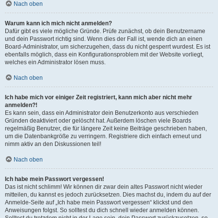
Nach oben
Warum kann ich mich nicht anmelden?
Dafür gibt es viele mögliche Gründe. Prüfe zunächst, ob dein Benutzername
und dein Passwort richtig sind. Wenn dies der Fall ist, wende dich an einen
Board-Administrator, um sicherzugehen, dass du nicht gesperrt wurdest. Es ist
ebenfalls möglich, dass ein Konfigurationsproblem mit der Website vorliegt,
welches ein Administrator lösen muss.
Nach oben
Ich habe mich vor einiger Zeit registriert, kann mich aber nicht mehr
anmelden?!
Es kann sein, dass ein Administrator dein Benutzerkonto aus verschieden
Gründen deaktiviert oder gelöscht hat. Außerdem löschen viele Boards
regelmäßig Benutzer, die für längere Zeit keine Beiträge geschrieben haben,
um die Datenbankgröße zu verringern. Registriere dich einfach erneut und
nimm aktiv an den Diskussionen teil!
Nach oben
Ich habe mein Passwort vergessen!
Das ist nicht schlimm! Wir können dir zwar dein altes Passwort nicht wieder
mitteilen, du kannst es jedoch zurücksetzen. Dies machst du, indem du auf der
Anmelde-Seite auf „Ich habe mein Passwort vergessen“ klickst und den
Anweisungen folgst. So solltest du dich schnell wieder anmelden können.
Solltest du trotzdem nicht in der Lage sein, dein Passwort zurückzusetzen, so