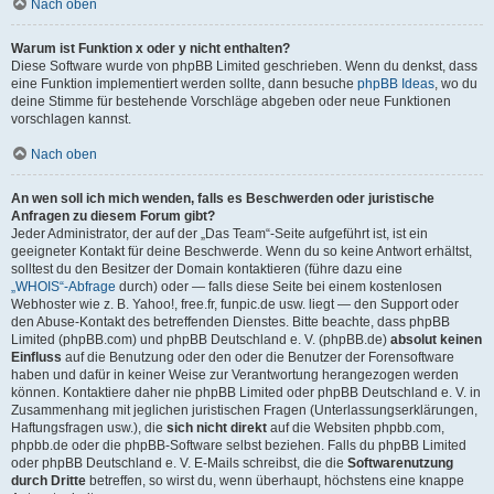
Nach oben
Warum ist Funktion x oder y nicht enthalten?
Diese Software wurde von phpBB Limited geschrieben. Wenn du denkst, dass
eine Funktion implementiert werden sollte, dann besuche
phpBB Ideas
, wo du
deine Stimme für bestehende Vorschläge abgeben oder neue Funktionen
vorschlagen kannst.
Nach oben
An wen soll ich mich wenden, falls es Beschwerden oder juristische
Anfragen zu diesem Forum gibt?
Jeder Administrator, der auf der „Das Team“-Seite aufgeführt ist, ist ein
geeigneter Kontakt für deine Beschwerde. Wenn du so keine Antwort erhältst,
solltest du den Besitzer der Domain kontaktieren (führe dazu eine
„WHOIS“-Abfrage
durch) oder — falls diese Seite bei einem kostenlosen
Webhoster wie z. B. Yahoo!, free.fr, funpic.de usw. liegt — den Support oder
den Abuse-Kontakt des betreffenden Dienstes. Bitte beachte, dass phpBB
Limited (phpBB.com) und phpBB Deutschland e. V. (phpBB.de)
absolut keinen
Einfluss
auf die Benutzung oder den oder die Benutzer der Forensoftware
haben und dafür in keiner Weise zur Verantwortung herangezogen werden
können. Kontaktiere daher nie phpBB Limited oder phpBB Deutschland e. V. in
Zusammenhang mit jeglichen juristischen Fragen (Unterlassungserklärungen,
Haftungsfragen usw.), die
sich nicht direkt
auf die Websiten phpbb.com,
phpbb.de oder die phpBB-Software selbst beziehen. Falls du phpBB Limited
oder phpBB Deutschland e. V. E-Mails schreibst, die die
Softwarenutzung
durch Dritte
betreffen, so wirst du, wenn überhaupt, höchstens eine knappe