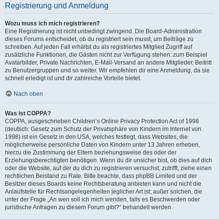
Registrierung und Anmeldung
Wozu muss ich mich registrieren?
Eine Registrierung ist nicht unbedingt zwingend. Die Board-Administration
dieses Forums entscheidet, ob du registriert sein musst, um Beiträge zu
schreiben. Auf jeden Fall erhältst du als registriertes Mitglied Zugriff auf
zusätzliche Funktionen, die Gästen nicht zur Verfügung stehen: zum Beispiel
Avatarbilder, Private Nachrichten, E-Mail-Versand an andere Mitglieder, Beitritt
zu Benutzergruppen und so weiter. Wir empfehlen dir eine Anmeldung, da sie
schnell erledigt ist und dir zahlreiche Vorteile bietet.
Nach oben
Was ist COPPA?
COPPA, ausgeschrieben Children’s Online Privacy Protection Act of 1998
(deutsch: Gesetz zum Schutz der Privatsphäre von Kindern im Internet von
1998) ist ein Gesetz in den USA, welches festlegt, dass Websites, die
möglicherweise persönliche Daten von Kindern unter 13 Jahren erheben,
hierzu die Zustimmung der Eltern beziehungsweise des oder der
Erziehungsberechtigten benötigen. Wenn du dir unsicher bist, ob dies auf dich
oder die Website, auf der du dich zu registrieren versuchst, zutrifft, ziehe einen
rechtlichen Beistand zu Rate. Bitte beachte, dass phpBB Limited und der
Besitzer dieses Boards keine Rechtsberatung anbieten kann und nicht die
Anlaufstelle für Rechtsangelegenheiten jeglicher Art ist; außer solchen, die
unter der Frage „An wen soll ich mich wenden, falls es Beschwerden oder
juristische Anfragen zu diesem Forum gibt?“ behandelt werden.