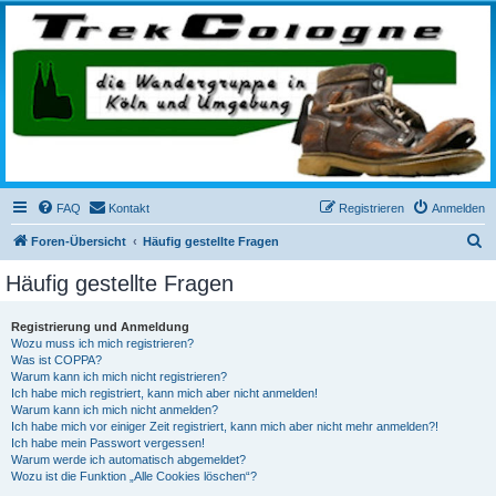
trekcologne.de
Wanderungen rund um Köln
FAQ
Kontakt
Registrieren
Anmelden
S
Foren-Übersicht
Häufig gestellte Fragen
u
Häufig gestellte Fragen
c
h
Registrierung und Anmeldung
Wozu muss ich mich registrieren?
e
Was ist COPPA?
Warum kann ich mich nicht registrieren?
Ich habe mich registriert, kann mich aber nicht anmelden!
Warum kann ich mich nicht anmelden?
Ich habe mich vor einiger Zeit registriert, kann mich aber nicht mehr anmelden?!
Ich habe mein Passwort vergessen!
Warum werde ich automatisch abgemeldet?
Wozu ist die Funktion „Alle Cookies löschen“?