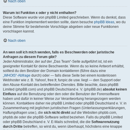
Nach oben
Warum ist Funktion x oder y nicht enthalten?
Diese Software wurde von phpBB Limited geschrieben. Wenn du denkst, dass
eine Funktion implementiert werden sollte, dann besuche
phpBB Ideas
, wo du
deine Stimme für bestehende Vorschläge abgeben oder neue Funktionen
vorschlagen kannst.
Nach oben
An wen soll ich mich wenden, falls es Beschwerden oder juristische
Anfragen zu diesem Forum gibt?
Jeder Administrator, der auf der „Das Team“-Seite aufgeführt ist, ist ein
geeigneter Kontakt für deine Beschwerde. Wenn du so keine Antwort erhältst,
solltest du den Besitzer der Domain kontaktieren (führe dazu eine
„WHOIS“-Abfrage
durch) oder — falls diese Seite bei einem kostenlosen
Webhoster wie z. B. Yahoo!, free.fr, funpic.de usw. liegt — den Support oder
den Abuse-Kontakt des betreffenden Dienstes. Bitte beachte, dass phpBB
Limited (phpBB.com) und phpBB Deutschland e. V. (phpBB.de)
absolut keinen
Einfluss
auf die Benutzung oder den oder die Benutzer der Forensoftware
haben und dafür in keiner Weise zur Verantwortung herangezogen werden
können. Kontaktiere daher nie phpBB Limited oder phpBB Deutschland e. V. in
Zusammenhang mit jeglichen juristischen Fragen (Unterlassungserklärungen,
Haftungsfragen usw.), die
sich nicht direkt
auf die Websiten phpbb.com,
phpbb.de oder die phpBB-Software selbst beziehen. Falls du phpBB Limited
oder phpBB Deutschland e. V. E-Mails schreibst, die die
Softwarenutzung
durch Dritte
betreffen, so wirst du, wenn überhaupt, höchstens eine knappe