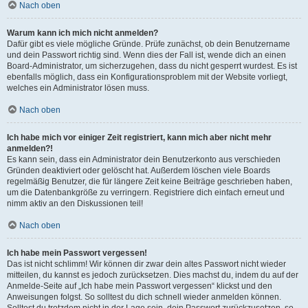
Nach oben
Warum kann ich mich nicht anmelden?
Dafür gibt es viele mögliche Gründe. Prüfe zunächst, ob dein Benutzername
und dein Passwort richtig sind. Wenn dies der Fall ist, wende dich an einen
Board-Administrator, um sicherzugehen, dass du nicht gesperrt wurdest. Es ist
ebenfalls möglich, dass ein Konfigurationsproblem mit der Website vorliegt,
welches ein Administrator lösen muss.
Nach oben
Ich habe mich vor einiger Zeit registriert, kann mich aber nicht mehr
anmelden?!
Es kann sein, dass ein Administrator dein Benutzerkonto aus verschieden
Gründen deaktiviert oder gelöscht hat. Außerdem löschen viele Boards
regelmäßig Benutzer, die für längere Zeit keine Beiträge geschrieben haben,
um die Datenbankgröße zu verringern. Registriere dich einfach erneut und
nimm aktiv an den Diskussionen teil!
Nach oben
Ich habe mein Passwort vergessen!
Das ist nicht schlimm! Wir können dir zwar dein altes Passwort nicht wieder
mitteilen, du kannst es jedoch zurücksetzen. Dies machst du, indem du auf der
Anmelde-Seite auf „Ich habe mein Passwort vergessen“ klickst und den
Anweisungen folgst. So solltest du dich schnell wieder anmelden können.
Solltest du trotzdem nicht in der Lage sein, dein Passwort zurückzusetzen, so