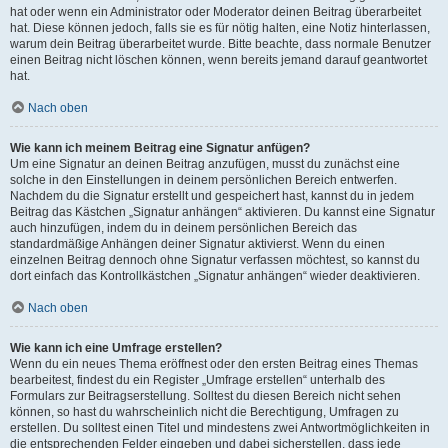
hat oder wenn ein Administrator oder Moderator deinen Beitrag überarbeitet
hat. Diese können jedoch, falls sie es für nötig halten, eine Notiz hinterlassen,
warum dein Beitrag überarbeitet wurde. Bitte beachte, dass normale Benutzer
einen Beitrag nicht löschen können, wenn bereits jemand darauf geantwortet
hat.
Nach oben
Wie kann ich meinem Beitrag eine Signatur anfügen?
Um eine Signatur an deinen Beitrag anzufügen, musst du zunächst eine
solche in den Einstellungen in deinem persönlichen Bereich entwerfen.
Nachdem du die Signatur erstellt und gespeichert hast, kannst du in jedem
Beitrag das Kästchen „Signatur anhängen“ aktivieren. Du kannst eine Signatur
auch hinzufügen, indem du in deinem persönlichen Bereich das
standardmäßige Anhängen deiner Signatur aktivierst. Wenn du einen
einzelnen Beitrag dennoch ohne Signatur verfassen möchtest, so kannst du
dort einfach das Kontrollkästchen „Signatur anhängen“ wieder deaktivieren.
Nach oben
Wie kann ich eine Umfrage erstellen?
Wenn du ein neues Thema eröffnest oder den ersten Beitrag eines Themas
bearbeitest, findest du ein Register „Umfrage erstellen“ unterhalb des
Formulars zur Beitragserstellung. Solltest du diesen Bereich nicht sehen
können, so hast du wahrscheinlich nicht die Berechtigung, Umfragen zu
erstellen. Du solltest einen Titel und mindestens zwei Antwortmöglichkeiten in
die entsprechenden Felder eingeben und dabei sicherstellen, dass jede