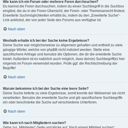
Wie kann ich ein Forum oder mehrere Foren durchsuchen?
Du kannst die Foren durchsuchen, indem du einen Suchbegriff in die Suchbox
eingibst, die du in der Foren-Übersicht, der Foren- oder Themenansicht findest.
Erweiterte Suchmöglichkeiten erhältst du, indem du den „Erweiterte Suche“-
Link anklickst, der von jeder Seite des Forums aus verfügbar ist.
Nach oben
Weshalb erhalte ich bei der Suche keine Ergebnisse?
Deine Suche war möglicherweise zu allgemein gehalten und enthielt zu viele
gängige Wörter, welche von phpBB nicht indiziert werden. Stelle eine
spezifischere Anfrage und benutze die Optionen, die dir die erweiterte Suche
bietet. Außerdem ist es natürlich auch möglich, dass dein(e) Suchbegriff(e) hier
nirgends im Forum verwendet wurden. Prüfe ggf. die Rechtschreibung der
Begriffe!
Nach oben
Warum bekomme ich bei der Suche eine leere Seite?
Deine Suche lieferte zu viele Ergebnisse, somit konnte der Webserver sie nicht
verarbeiten. Benutze die erweiterte Suche und gib spezifischere Suchbegriffe
ein oder beschränke die Suche auf verschiedene Unterforen.
Nach oben
Wie kann ich nach Mitgliedern suchen?
Gehe zur „Mitglieder“-Seite und klicke auf „Nach einem Mitglied suchen“.