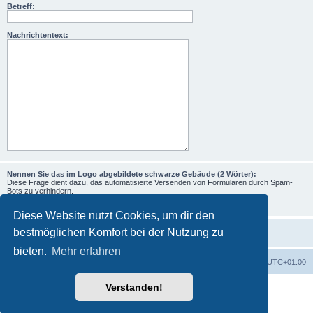
Betreff:
Nachrichtentext:
Nennen Sie das im Logo abgebildete schwarze Gebäude (2 Wörter):
Diese Frage dient dazu, das automatisierte Versenden von Formularen durch Spam-
Bots zu verhindern.
Diese Website nutzt Cookies, um dir den
bestmöglichen Komfort bei der Nutzung zu
bieten.
Mehr erfahren
Foren-Übersicht
Alle Zeiten sind
UTC+01:00
Verstanden!
Powered by
phpBB
® Forum Software © phpBB Limited
Deutsche Übersetzung durch
phpBB.de
Datenschutz
|
Nutzungsbedingungen