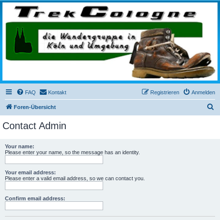
trekcologne.de
Wanderungen rund um Köln
FAQ
Kontakt
Registrieren
Anmelden
S
Foren-Übersicht
u
Contact Admin
c
h
Your name:
Please enter your name, so the message has an identity.
e
Your email address:
Please enter a valid email address, so we can contact you.
Confirm email address: