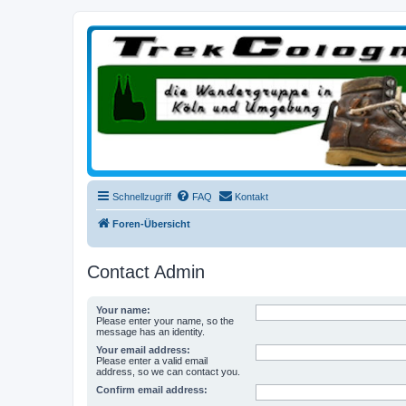
trekcologne.de
Wanderungen rund um Köln
Schnellzugriff
FAQ
Kontakt
Foren-Übersicht
Contact Admin
Your name:
Please enter your name, so the
message has an identity.
Your email address:
Please enter a valid email
address, so we can contact you.
Confirm email address: