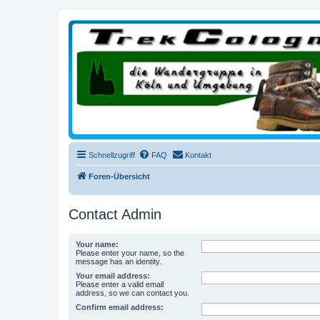
trekcologne.de
Wanderungen rund um Köln
Schnellzugriff
FAQ
Kontakt
Foren-Übersicht
Contact Admin
Your name:
Please enter your name, so the
message has an identity.
Your email address:
Please enter a valid email
address, so we can contact you.
Confirm email address: