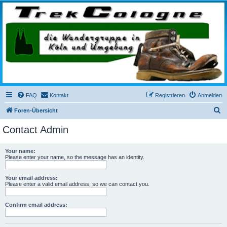
trekcologne.de
Wanderungen rund um Köln
FAQ
Kontakt
Registrieren
Anmelden
S
Foren-Übersicht
u
Contact Admin
c
h
Your name:
Please enter your name, so the message has an identity.
e
Your email address:
Please enter a valid email address, so we can contact you.
Confirm email address: