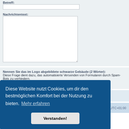
Betreff:
Nachrichtentext:
Nennen Sie das im Logo abgebildete schwarze Gebäude (2 Wörter):
Diese Frage dient dazu, das automatisierte Versenden von Formularen durch Spam-
Bots zu verhindern.
Diese Website nutzt Cookies, um dir den
bestmöglichen Komfort bei der Nutzung zu
bieten.
Mehr erfahren
Foren-Übersicht
Alle Zeiten sind
UTC+01:00
Verstanden!
Powered by
phpBB
® Forum Software © phpBB Limited
Deutsche Übersetzung durch
phpBB.de
Datenschutz
|
Nutzungsbedingungen