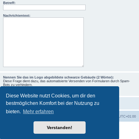
Betreff:
Nachrichtentext:
Nennen Sie das im Logo abgebildete schwarze Gebäude (2 Wörter):
Diese Frage dient dazu, das automatisierte Versenden von Formularen durch Spam-
Bots zu verhindern.
Diese Website nutzt Cookies, um dir den
bestmöglichen Komfort bei der Nutzung zu
bieten.
Mehr erfahren
Foren-Übersicht
Alle Zeiten sind
UTC+01:00
Verstanden!
Powered by
phpBB
® Forum Software © phpBB Limited
Deutsche Übersetzung durch
phpBB.de
Datenschutz
|
Nutzungsbedingungen