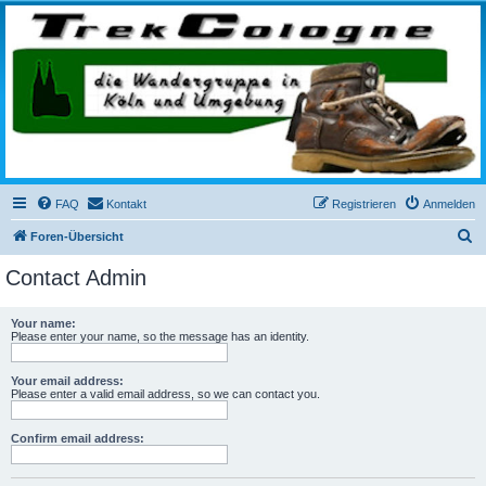
trekcologne.de
Wanderungen rund um Köln
FAQ
Kontakt
Registrieren
Anmelden
S
Foren-Übersicht
u
Contact Admin
c
h
Your name:
Please enter your name, so the message has an identity.
e
Your email address:
Please enter a valid email address, so we can contact you.
Confirm email address: